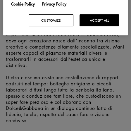
Dolce&Gabbana.
Cookie Policy
Privacy Policy
Una scelta produttiva e artistica che mette al centro
le persone, il territorio, le tradizioni e la cultura.
CUSTOMIZE
ACCEPT ALL
Questo approccio trova una delle sue massime
espressioni nelle Collezioni Dolce&Gabbana Casa,
dove ogni creazione nasce dall’incontro tra visione
creativa e competenze altamente specializzate. Mani
esperte capaci di plasmare materiali diversi e
trasformarli in accessori dall’estetica unica e
distintiva.
Dietro ciascuno esiste una costellazione di rapporti
costruiti nel tempo: botteghe artigiane e piccoli
laboratori diffusi lungo tutta la penisola italiana,
spesso a conduzione familiare, che custodiscono un
saper fare prezioso e collaborano con
Dolce&Gabbana in un dialogo continuo fatto di
fiducia, tutela, rispetto del saper fare e visione
condivisa.