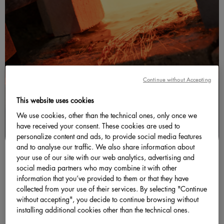
Continue without Accepting
This website uses cookies
We use cookies, other than the technical ones, only once we
have received your consent. These cookies are used to
personalize content and ads, to provide social media features
and to analyse our traffic. We also share information about
your use of our site with our web analytics, advertising and
social media partners who may combine it with other
information that you’ve provided to them or that they have
collected from your use of their services. By selecting "Continue
Dalle mani al territorio
without accepting", you decide to continue browsing without
installing additional cookies other than the technical ones.
Il Fatto a Mano è da sempre parte del DNA di